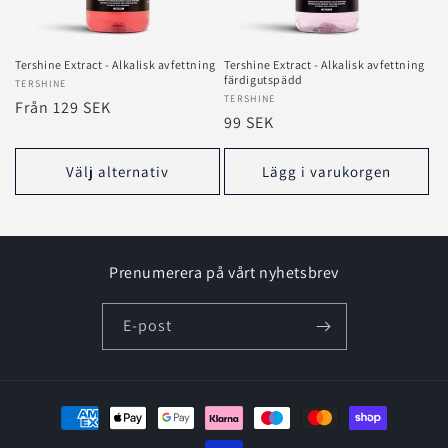
e
r
Tershine Extract - Alkalisk avfettning
Tershine Extract - Alkalisk avfettning
färdigutspädd
Säljare:
TERSHINE
i
Säljare:
TERSHINE
Ordinarie
Från 129 SEK
Ordinarie
99 SEK
e
pris
pris
:
Välj alternativ
Lägg i varukorgen
Prenumerera på vårt nyhetsbrev
E-post
Betalningsmetoder