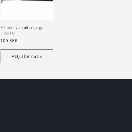
Målarkniv Liquitex Large
Säljare:
LIQUITEX
Ordinarie
109 SEK
pris
Välj alternativ