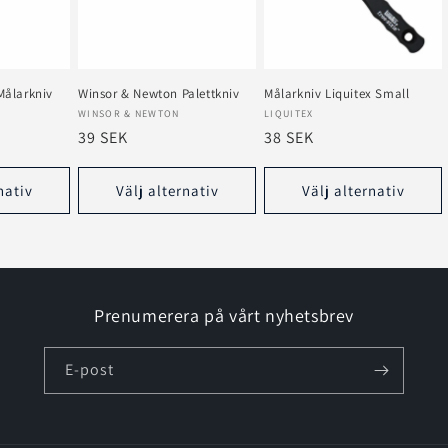
Målarkniv
Winsor & Newton Palettkniv
Målarkniv Liquitex Small
Säljare:
Säljare:
WINSOR & NEWTON
LIQUITEX
Ordinarie
39 SEK
Ordinarie
38 SEK
pris
pris
nativ
Välj alternativ
Välj alternativ
Prenumerera på vårt nyhetsbrev
E-post