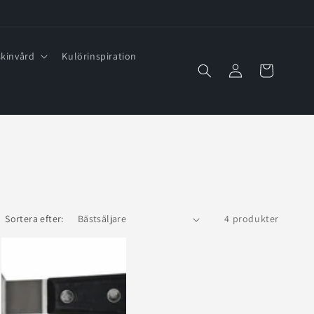
kinvård
Kulörinspiration
Logga
Varukorg
in
Sortera efter:
4 produkter