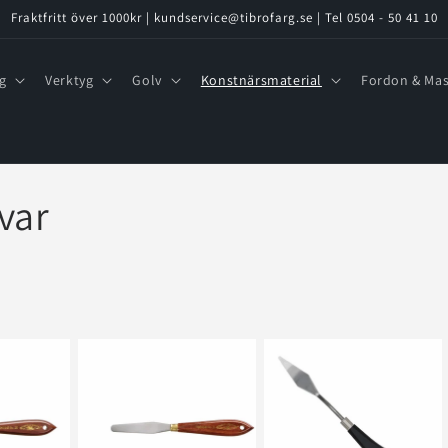
Fraktfritt över 1000kr | kundservice@tibrofarg.se | Tel 0504 - 50 41 10
g
Verktyg
Golv
Konstnärsmaterial
Fordon & Mas
var