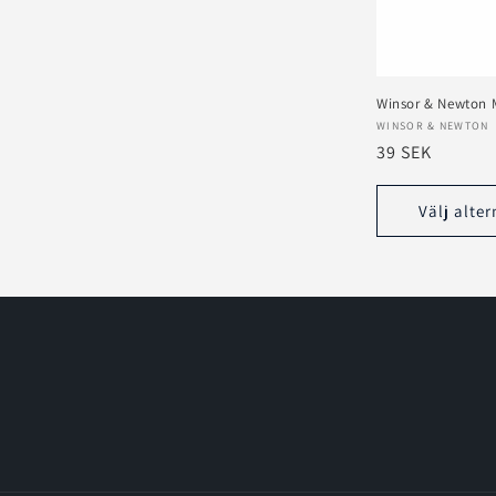
k
t
Winsor & Newton 
s
Säljare:
WINSOR & NEWTON
Ordinarie
39 SEK
pris
e
Välj alter
r
i
e
: