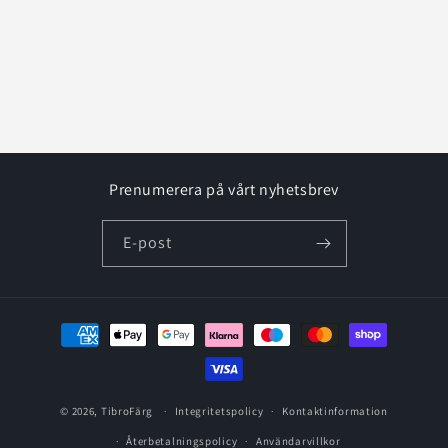
e
r
i
e
:
Prenumerera på vårt nyhetsbrev
E-post
Betalningsmetoder
© 2026,
TibroFärg
Integritetspolicy
Kontaktinformation
Återbetalningspolicy
Användarvillkor