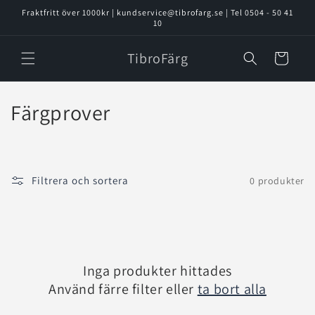
vidare
Fraktfritt över 1000kr | kundservice@tibrofarg.se | Tel 0504 - 50 41
till
10
innehåll
TibroFärg
Varukorg
P
Färgprover
r
o
Filtrera och sortera
0 produkter
d
u
k
Inga produkter hittades
t
Använd färre filter eller
ta bort alla
s