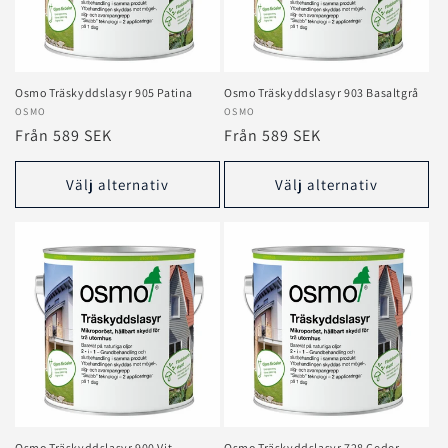
Osmo Träskyddslasyr 905 Patina
Osmo Träskyddslasyr 903 Basaltgrå
Säljare:
OSMO
Säljare:
OSMO
Ordinarie
Från 589 SEK
Ordinarie
Från 589 SEK
pris
pris
Välj alternativ
Välj alternativ
Osmo Träskyddslasyr 900 Vit
Osmo Träskyddslasyr 728 Ceder