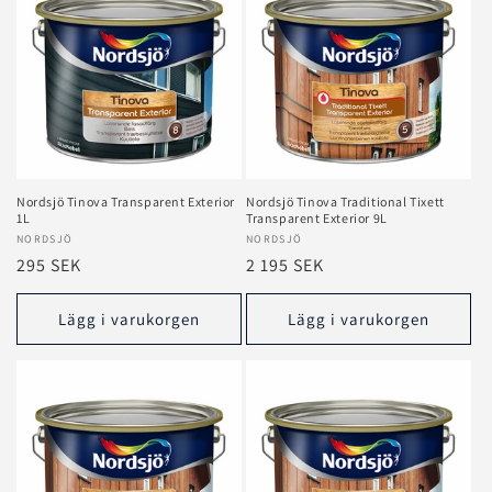
Nordsjö Tinova Transparent Exterior
Nordsjö Tinova Traditional Tixett
1L
Transparent Exterior 9L
Säljare:
NORDSJÖ
Säljare:
NORDSJÖ
Ordinarie
295 SEK
Ordinarie
2 195 SEK
pris
pris
Lägg i varukorgen
Lägg i varukorgen