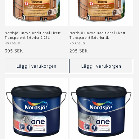
Nordsjö Tinova Traditional Tixett
Nordsjö Tinova Traditional Tixett
Transparent Exterior 2.25L
Transparent Exterior 1L
Säljare:
NORDSJÖ
Säljare:
NORDSJÖ
Ordinarie
695 SEK
Ordinarie
295 SEK
pris
pris
Lägg i varukorgen
Lägg i varukorgen