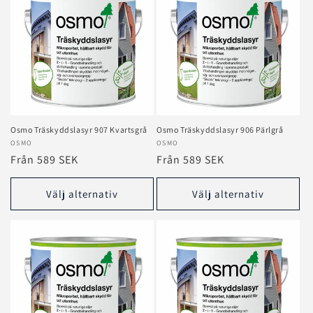
Osmo Träskyddslasyr 907 Kvartsgrå
Osmo Träskyddslasyr 906 Pärlgrå
Säljare:
OSMO
Säljare:
OSMO
Ordinarie
Från 589 SEK
Ordinarie
Från 589 SEK
pris
pris
Välj alternativ
Välj alternativ