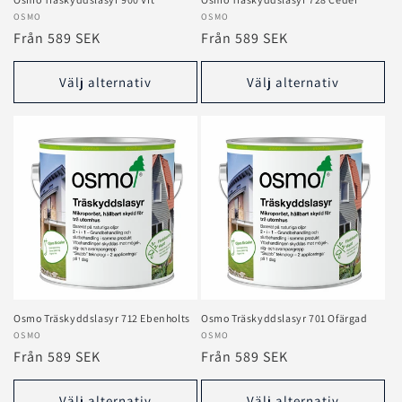
Säljare:
OSMO
Säljare:
OSMO
Ordinarie
Från 589 SEK
Ordinarie
Från 589 SEK
pris
pris
Välj alternativ
Välj alternativ
Osmo Träskyddslasyr 712 Ebenholts
Osmo Träskyddslasyr 701 Ofärgad
Säljare:
OSMO
Säljare:
OSMO
Ordinarie
Från 589 SEK
Ordinarie
Från 589 SEK
pris
pris
Välj alternativ
Välj alternativ