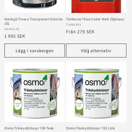
e
r
Nordsjö Tinova Transparent Exterior
Timberex Thixo Ceder Matt Oljelasyr
10L
Säljare:
TIMBEREX
i
Säljare:
NORDSJÖ
Ordinarie
Från 279 SEK
Ordinarie
1 995 SEK
e
pris
pris
:
Lägg i varukorgen
Välj alternativ
Osmo Träskyddslasyr 708 Teak
Osmo Träskyddslasyr 702 Lärk