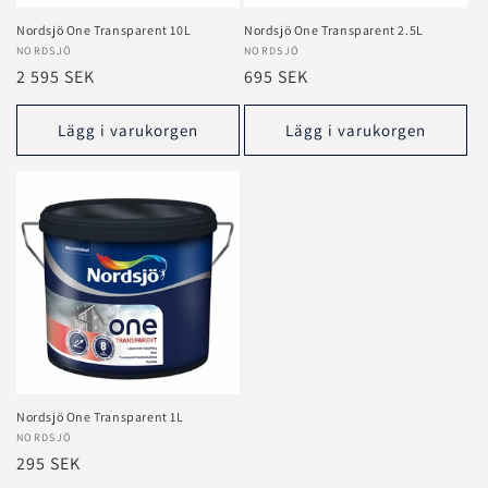
Nordsjö One Transparent 10L
Nordsjö One Transparent 2.5L
Säljare:
NORDSJÖ
Säljare:
NORDSJÖ
Ordinarie
2 595 SEK
Ordinarie
695 SEK
pris
pris
Lägg i varukorgen
Lägg i varukorgen
Nordsjö One Transparent 1L
Säljare:
NORDSJÖ
Ordinarie
295 SEK