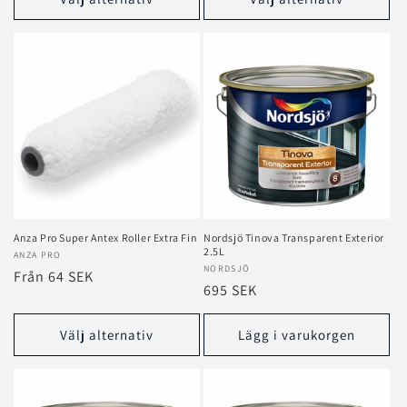
Anza Pro Super Antex Roller Extra Fin
Nordsjö Tinova Transparent Exterior
2.5L
Säljare:
ANZA PRO
Säljare:
NORDSJÖ
Ordinarie
Från 64 SEK
Ordinarie
695 SEK
pris
pris
Välj alternativ
Lägg i varukorgen