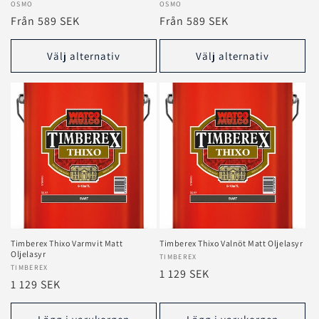
Säljare:
OSMO
Säljare:
OSMO
Ordinarie
Från 589 SEK
Ordinarie
Från 589 SEK
pris
pris
Välj alternativ
Välj alternativ
Timberex Thixo Varmvit Matt
Timberex Thixo Valnöt Matt Oljelasyr
Oljelasyr
Säljare:
TIMBEREX
Säljare:
TIMBEREX
Ordinarie
1 129 SEK
Ordinarie
1 129 SEK
pris
pris