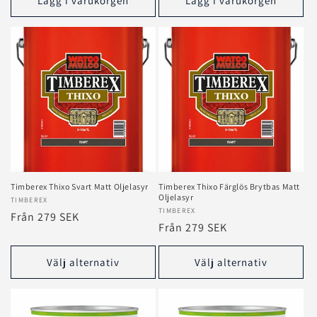
Lägg i varukorgen
Lägg i varukorgen
Timberex Thixo Svart Matt Oljelasyr
Timberex Thixo Färglös Brytbas Matt
Oljelasyr
Säljare:
TIMBEREX
Säljare:
TIMBEREX
Ordinarie
Från 279 SEK
Ordinarie
Från 279 SEK
pris
pris
Välj alternativ
Välj alternativ