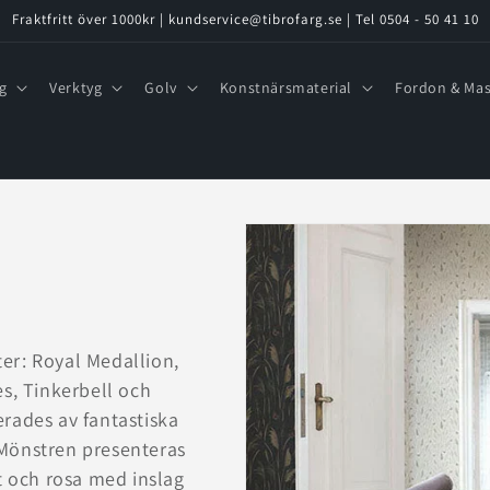
Fraktfritt över 1000kr | kundservice@tibrofarg.se | Tel 0504 - 50 41 10
g
Verktyg
Golv
Konstnärsmaterial
Fordon & Mas
er: Royal Medallion,
es, Tinkerbell och
erades av fantastiska
 Mönstren presenteras
ått och rosa med inslag