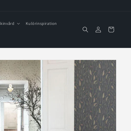
kinvård
Kulörinspiration
Logga
Varukorg
in