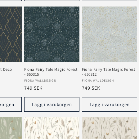
rt Deco
Fiona Fairy Tale Magic Forest
Fiona Fairy Tale Magic Forest
- 650315
- 650312
Säljare:
Säljare:
FIONA WALLDESIGN
FIONA WALLDESIGN
Ordinarie
749 SEK
Ordinarie
749 SEK
pris
pris
korgen
Lägg i varukorgen
Lägg i varukorgen