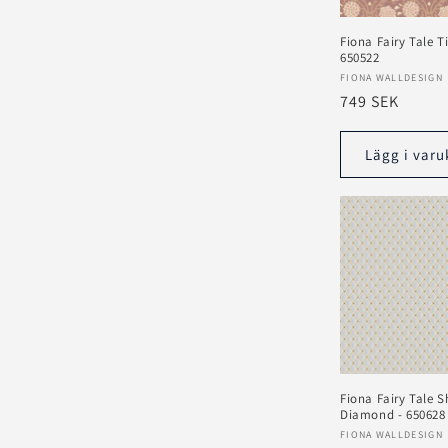
Fiona Fairy Tale Ti
650522
Säljare:
FIONA WALLDESIGN
Ordinarie
749 SEK
pris
Lägg i varu
Fiona Fairy Tale S
Diamond - 650628
Säljare:
FIONA WALLDESIGN