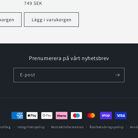
Ordinarie
749 SEK
pris
korgen
Lägg i varukorgen
Prenumerera på vårt nyhetsbrev
E-post
Betalningsmetoder
broFärg
Integritetspolicy
Kontaktinformation
Återbetalningspolicy
Anvä