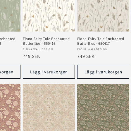
Enchanted
Fiona Fairy Tale Enchanted
Fiona Fairy Tale Enchanted
8
Butterflies - 650416
Butterflies - 650417
Säljare:
Säljare:
FIONA WALLDESIGN
FIONA WALLDESIGN
Ordinarie
749 SEK
Ordinarie
749 SEK
pris
pris
korgen
Lägg i varukorgen
Lägg i varukorgen