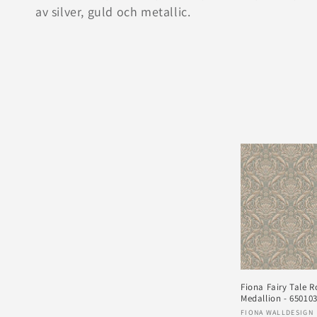
u
av silver, guld och metallic.
k
t
s
e
r
i
e
Fiona Fairy Tale R
Medallion - 65010
:
Säljare:
FIONA WALLDESIGN