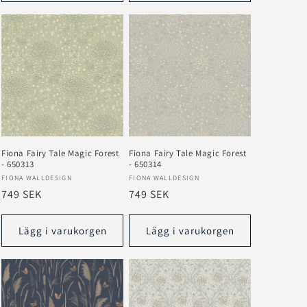
Fiona Fairy Tale Magic Forest
Fiona Fairy Tale Magic Forest
- 650313
- 650314
Säljare:
Säljare:
FIONA WALLDESIGN
FIONA WALLDESIGN
Ordinarie
749 SEK
Ordinarie
749 SEK
pris
pris
Lägg i varukorgen
Lägg i varukorgen