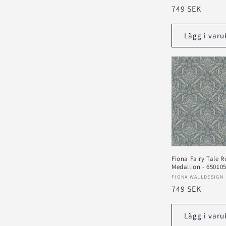
Ordinarie
749 SEK
pris
Lägg i varu
Fiona Fairy Tale R
Medallion - 65010
Säljare:
FIONA WALLDESIGN
Ordinarie
749 SEK
pris
Lägg i varu