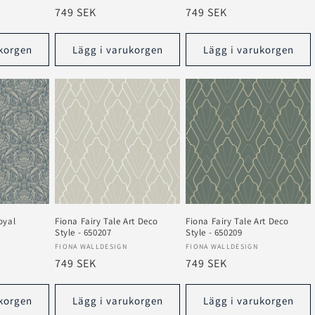
Ordinarie
749 SEK
Ordinarie
749 SEK
pris
pris
korgen
Lägg i varukorgen
Lägg i varukorgen
oyal
Fiona Fairy Tale Art Deco
Fiona Fairy Tale Art Deco
5
Style - 650207
Style - 650209
Säljare:
Säljare:
FIONA WALLDESIGN
FIONA WALLDESIGN
Ordinarie
749 SEK
Ordinarie
749 SEK
pris
pris
korgen
Lägg i varukorgen
Lägg i varukorgen