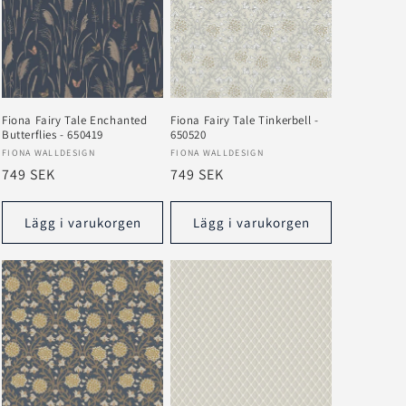
Fiona Fairy Tale Enchanted
Fiona Fairy Tale Tinkerbell -
Butterflies - 650419
650520
Säljare:
Säljare:
FIONA WALLDESIGN
FIONA WALLDESIGN
Ordinarie
749 SEK
Ordinarie
749 SEK
pris
pris
Lägg i varukorgen
Lägg i varukorgen