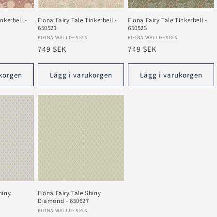
nkerbell -
Fiona Fairy Tale Tinkerbell -
Fiona Fairy Tale Tinkerbell -
650521
650523
Säljare:
Säljare:
FIONA WALLDESIGN
FIONA WALLDESIGN
Ordinarie
749 SEK
Ordinarie
749 SEK
pris
pris
korgen
Lägg i varukorgen
Lägg i varukorgen
hiny
Fiona Fairy Tale Shiny
Diamond - 650627
Säljare:
FIONA WALLDESIGN