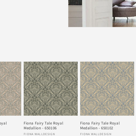
oyal
Fiona Fairy Tale Royal
Fiona Fairy Tale Royal
3
Medallion - 650106
Medallion - 650102
Säljare:
Säljare:
FIONA WALLDESIGN
FIONA WALLDESIGN