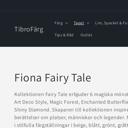
vidare
till
innehåll
Färg
Tapet
Lim, Spackel & Fo
TibroFärg
Tips & Råd
Outlet
P
Fiona Fairy Tale
r
Kollektionen Fairy Tale erbjuder 6 magiska mönst
Art Deco Style, Magic Forest, Enchanted Butterfli
o
Shiny Diamond. Skaparen till kollektionen inspir
d
berättelser om platser, människor och legender.
i stilfulla färgställningar i beige, blått, grönt, gr