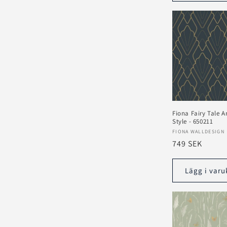
Fiona Fairy Tale A
Style - 650211
Säljare:
FIONA WALLDESIGN
Ordinarie
749 SEK
pris
Lägg i varu