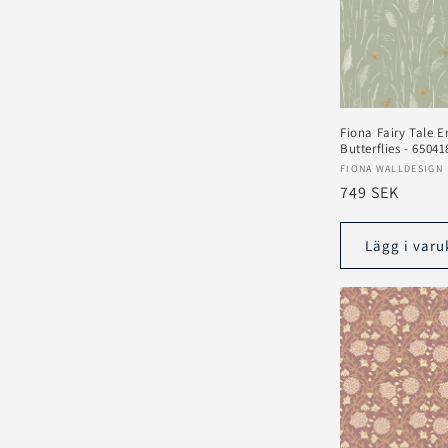
Fiona Fairy Tale 
Butterflies - 65041
Säljare:
FIONA WALLDESIGN
Ordinarie
749 SEK
pris
Lägg i varu