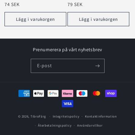
Ordinarie
74 SEK
Ordinarie
79 SEK
pris
pris
Lägg i varukorgen
Lägg i varukorgen
Prenumerera på vårt nyhetsbrev
E-post
Betalningsmetoder
© 2026,
TibroFärg
Integritetspolicy
Kontaktinformation
Återbetalningspolicy
Användarvillkor