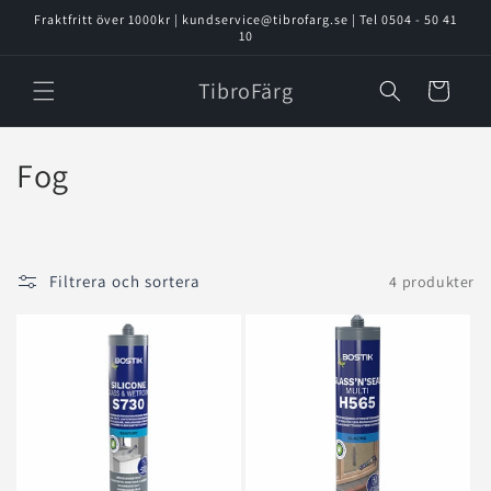
vidare
Fraktfritt över 1000kr | kundservice@tibrofarg.se | Tel 0504 - 50 41
till
10
innehåll
TibroFärg
Varukorg
P
Fog
r
o
Filtrera och sortera
4 produkter
d
u
k
t
s