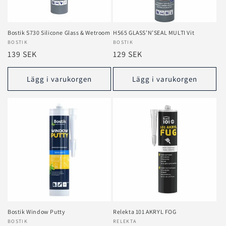
e
r
Bostik S730 Silicone Glass & Wetroom
H565 GLASS’N’SEAL MULTI Vit
Säljare:
BOSTIK
Säljare:
BOSTIK
i
Ordinarie
139 SEK
Ordinarie
129 SEK
e
pris
pris
Lägg i varukorgen
Lägg i varukorgen
:
Bostik Window Putty
Relekta 101 AKRYL FOG
Säljare:
BOSTIK
Säljare:
RELEKTA