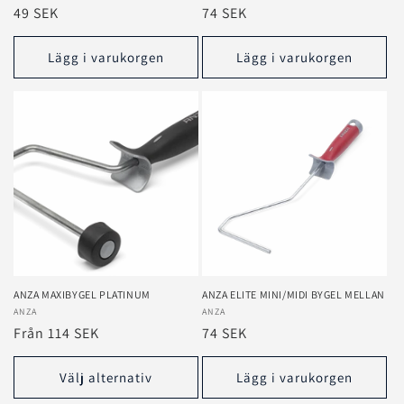
Ordinarie
49 SEK
Ordinarie
74 SEK
pris
pris
Lägg i varukorgen
Lägg i varukorgen
ANZA MAXIBYGEL PLATINUM
ANZA ELITE MINI/MIDI BYGEL MELLAN
Säljare:
ANZA
Säljare:
ANZA
Ordinarie
Från 114 SEK
Ordinarie
74 SEK
pris
pris
Välj alternativ
Lägg i varukorgen