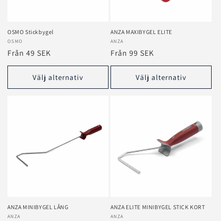
e
r
OSMO Stickbygel
ANZA MAXIBYGEL ELITE
Säljare:
OSMO
Säljare:
ANZA
i
Ordinarie
Från 49 SEK
Ordinarie
Från 99 SEK
e
pris
pris
Välj alternativ
Välj alternativ
:
ANZA MINIBYGEL LÅNG
ANZA ELITE MINIBYGEL STICK KORT
Säljare:
ANZA
Säljare:
ANZA