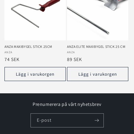
ANZA MAXIBYGEL STICK 25CM
ANZA ELITE MAXIBYGEL STICK 25 CM
Säljare:
ANZA
Säljare:
ANZA
Ordinarie
74 SEK
Ordinarie
89 SEK
pris
pris
Lägg i varukorgen
Lägg i varukorgen
Prenumerera på vårt nyhetsbrev
E-post