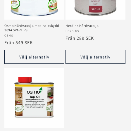
Osmo Hårdvaxolja med halkskydd
Herdins Hårdvaxolja
3094 SVART R9
Säljare:
HERDINS
Säljare:
OSMO
Ordinarie
Från 289 SEK
Ordinarie
Från 549 SEK
pris
pris
Välj alternativ
Välj alternativ