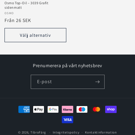
Osmo Top‑Oil – 3039 Grafit
sidenmatt
Säljare:
OSMO
Ordinarie
Från 26 SEK
pris
Välj alternativ
Prenumerera på vårt nyhetsbrev
E-post
Betalningsmetoder
© 2026,
TibroFärg
Integritetspolicy
Kontaktinformation