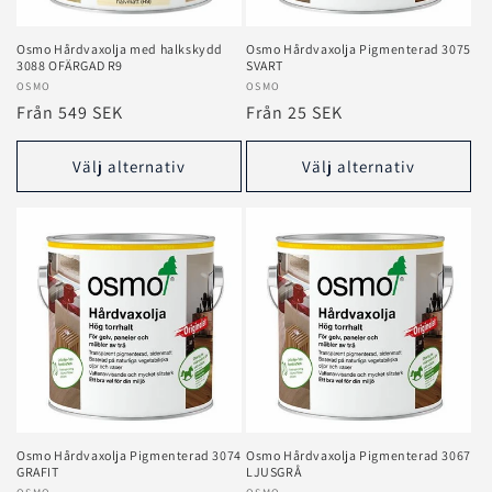
Osmo Hårdvaxolja med halkskydd
Osmo Hårdvaxolja Pigmenterad 3075
3088 OFÄRGAD R9
SVART
Säljare:
OSMO
Säljare:
OSMO
Ordinarie
Från 549 SEK
Ordinarie
Från 25 SEK
pris
pris
Välj alternativ
Välj alternativ
Osmo Hårdvaxolja Pigmenterad 3074
Osmo Hårdvaxolja Pigmenterad 3067
GRAFIT
LJUSGRÅ