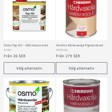
Osmo Top‑Oil – 3061 Acacia matt
Herdins Hårdvaxolja Pigmenterad
Säljare:
OSMO
Säljare:
HERDINS
Ordinarie
Från 26 SEK
Ordinarie
Från 279 SEK
pris
pris
Välj alternativ
Välj alternativ