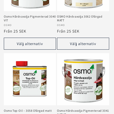
e
r
Osmo Hårdvaxolja Pigmenterad 3040
OSMO Hårdvaxolja 3062 Ofärgad
VIT
MATT
i
Säljare:
OSMO
Säljare:
OSMO
Ordinarie
Från 25 SEK
Ordinarie
Från 25 SEK
e
pris
pris
:
Välj alternativ
Välj alternativ
Osmo Top‑Oil – 3058 Ofärgad matt
Osmo Hårdvaxolja Pigmenterad 3041