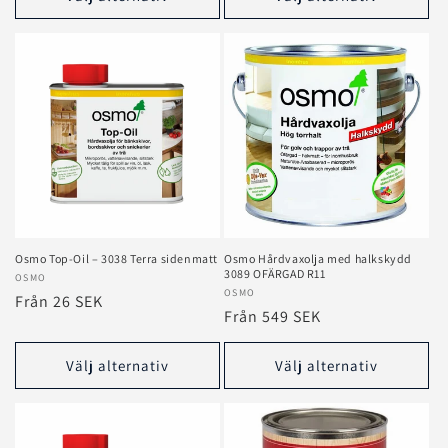
Osmo Top‑Oil – 3038 Terra sidenmatt
Osmo Hårdvaxolja med halkskydd
3089 OFÄRGAD R11
Säljare:
OSMO
Säljare:
OSMO
Ordinarie
Från 26 SEK
Ordinarie
Från 549 SEK
pris
pris
Välj alternativ
Välj alternativ