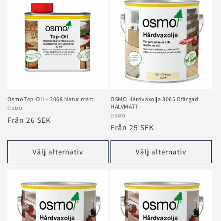
Osmo Top‑Oil – 3068 Natur matt
OSMO Hårdvaxolja 3065 Ofärgad
HALVMATT
Säljare:
OSMO
Säljare:
OSMO
Ordinarie
Från 26 SEK
Ordinarie
Från 25 SEK
pris
pris
Välj alternativ
Välj alternativ