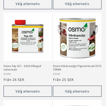
Välj alternativ
Välj alternativ
Osmo Top‑Oil – 3028 Ofärgad
Osmo Hårdvaxolja Pigmenterad 3073
sidenmatt
TERRA
Säljare:
OSMO
Säljare:
OSMO
Ordinarie
Från 26 SEK
Ordinarie
Från 25 SEK
pris
pris
Välj alternativ
Välj alternativ