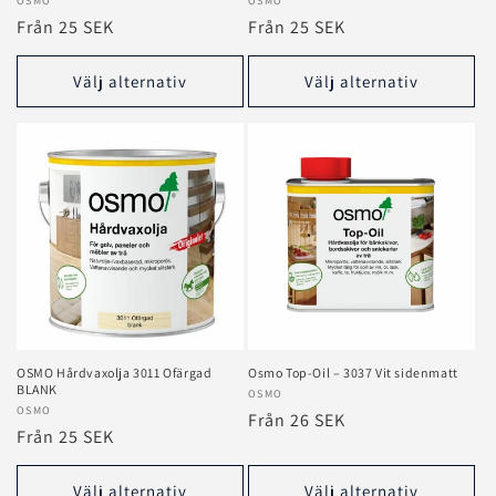
Säljare:
OSMO
Säljare:
OSMO
Ordinarie
Från 25 SEK
Ordinarie
Från 25 SEK
pris
pris
Välj alternativ
Välj alternativ
OSMO Hårdvaxolja 3011 Ofärgad
Osmo Top‑Oil – 3037 Vit sidenmatt
BLANK
Säljare:
OSMO
Säljare:
OSMO
Ordinarie
Från 26 SEK
Ordinarie
Från 25 SEK
pris
pris
Välj alternativ
Välj alternativ