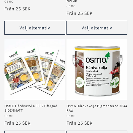
NATUR
Säljare:
OSMO
Säljare:
OSMO
Ordinarie
Från 26 SEK
Ordinarie
Från 25 SEK
pris
pris
Välj alternativ
Välj alternativ
OSMO Hårdvaxolja 3032 Ofärgad
Osmo Hårdvaxolja Pigmenterad 3044
SIDENMATT
RAW
Säljare:
OSMO
Säljare:
OSMO
Ordinarie
Från 25 SEK
Ordinarie
Från 25 SEK
pris
pris