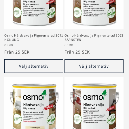
Osmo Hårdvaxolja Pigmenterad 3071
Osmo Hårdvaxolja Pigmenterad 3072
HONUNG
BÄRNSTEN
Säljare:
OSMO
Säljare:
OSMO
Ordinarie
Från 25 SEK
Ordinarie
Från 25 SEK
pris
pris
Välj alternativ
Välj alternativ