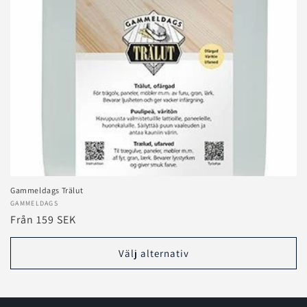
e
r
i
e
:
Gammeldags Trälut
Säljare:
GAMMELDAGS
Ordinarie
Från 159 SEK
pris
Välj alternativ