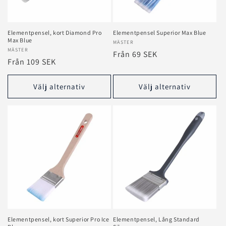
e
r
Elementpensel, kort Diamond Pro
Elementpensel Superior Max Blue
Max Blue
Säljare:
MÄSTER
i
Säljare:
MÄSTER
Ordinarie
Från 69 SEK
Ordinarie
Från 109 SEK
e
pris
pris
:
Välj alternativ
Välj alternativ
Elementpensel, kort Superior Pro Ice
Elementpensel, Lång Standard