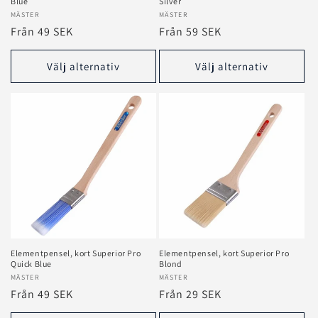
Blue
Silver
Säljare:
MÄSTER
Säljare:
MÄSTER
Ordinarie
Från 49 SEK
Ordinarie
Från 59 SEK
pris
pris
Välj alternativ
Välj alternativ
Elementpensel, kort Superior Pro
Elementpensel, kort Superior Pro
Quick Blue
Blond
Säljare:
MÄSTER
Säljare:
MÄSTER
Ordinarie
Från 49 SEK
Ordinarie
Från 29 SEK
pris
pris