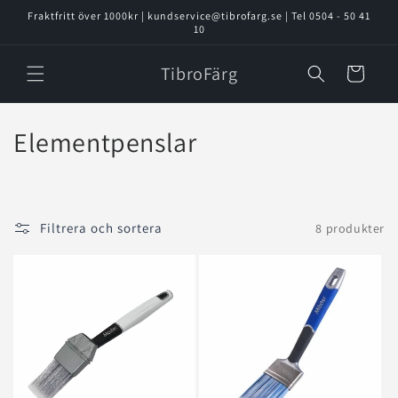
vidare
Fraktfritt över 1000kr | kundservice@tibrofarg.se | Tel 0504 - 50 41
till
10
innehåll
TibroFärg
Varukorg
P
Elementpenslar
r
o
Filtrera och sortera
8 produkter
d
u
k
t
s