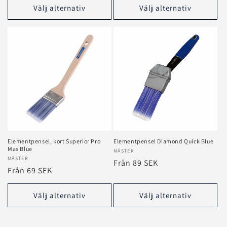
Välj alternativ
Välj alternativ
Elementpensel, kort Superior Pro
Elementpensel Diamond Quick Blue
Max Blue
Säljare:
MÄSTER
Säljare:
MÄSTER
Ordinarie
Från 89 SEK
Ordinarie
Från 69 SEK
pris
pris
Välj alternativ
Välj alternativ