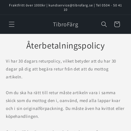
vidare
Fraktfritt över 1000kr | kundservice@tibrofarg.se | Tel 0504 - 50 41
till
10
innehåll
TibroFärg
Varukorg
Återbetalningspolicy
Vi har 30 dagars returpolicy, vilket betyder att du har 30
dagar på dig att begära retur från det att du mottog
artikeln.
Om du ska ha rätt till retur måste artikeln vara i samma
skick som du mottog den i, oanvänd, med alla lappar kvar
och i sin originalförpackning. Du måste även ha kvittot eller
köpehandlingen.