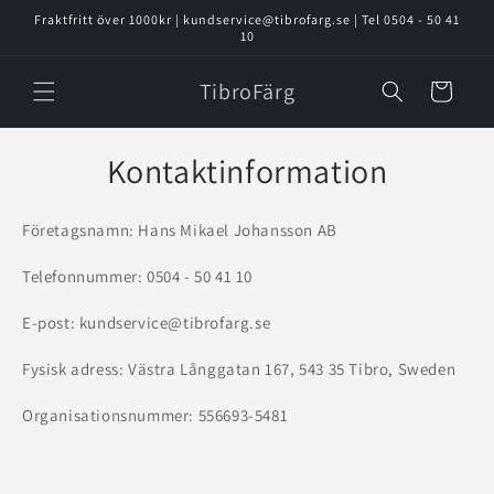
vidare
Fraktfritt över 1000kr | kundservice@tibrofarg.se | Tel 0504 - 50 41
till
10
innehåll
TibroFärg
Varukorg
Kontaktinformation
Företagsnamn: Hans Mikael Johansson AB
Telefonnummer: 0504 - 50 41 10
E-post: kundservice@tibrofarg.se
Fysisk adress: Västra Långgatan 167, 543 35 Tibro, Sweden
Organisationsnummer: 556693-5481