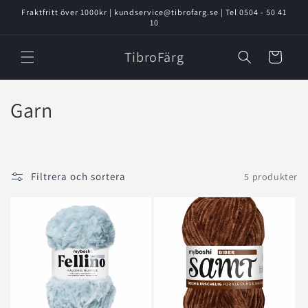
vidare
Fraktfritt över 1000kr | kundservice@tibrofarg.se | Tel 0504 - 50 41
till
10
innehåll
TibroFärg
Varukorg
P
Garn
r
o
Filtrera och sortera
5 produkter
d
u
k
t
s