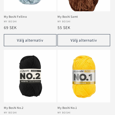
e
r
My Boshi Fellino
My Boshi Samt
Säljare:
MY BOSHI
Säljare:
MY BOSHI
i
Ordinarie
69 SEK
Ordinarie
55 SEK
e
pris
pris
Välj alternativ
Välj alternativ
:
My Boshi No.2
My Boshi No.1
Säljare:
MY BOSHI
Säljare:
MY BOSHI