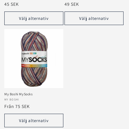
Ordinarie
45 SEK
Ordinarie
49 SEK
pris
pris
Välj alternativ
Välj alternativ
My Boshi MySocks
Säljare:
MY BOSHI
Ordinarie
Från 75 SEK
pris
Välj alternativ