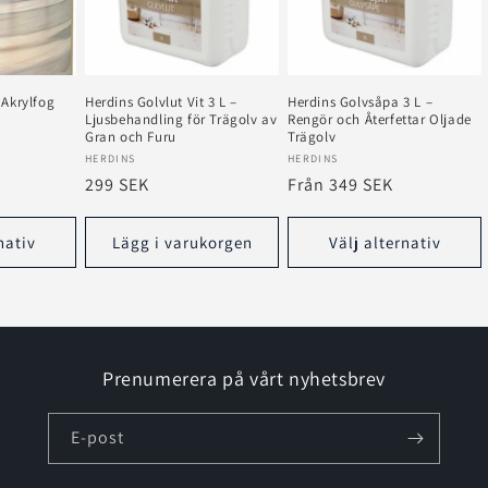
 Akrylfog
Herdins Golvlut Vit 3 L –
Herdins Golvsåpa 3 L –
Ljusbehandling för Trägolv av
Rengör och Återfettar Oljade
Gran och Furu
Trägolv
Säljare:
Säljare:
HERDINS
HERDINS
Ordinarie
299 SEK
Ordinarie
Från 349 SEK
pris
pris
nativ
Lägg i varukorgen
Välj alternativ
Prenumerera på vårt nyhetsbrev
E-post