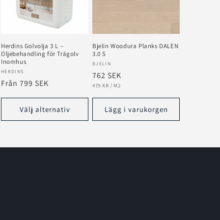
Herdins Golvolja 3 L –
Bjelin Woodura Planks DALEN
Oljebehandling för Trägolv
3.0 S
Inomhus
Säljare:
BJELIN
Säljare:
HERDINS
Ordinarie
762 SEK
Ordinarie
Från 799 SEK
ENHETSPRIS
PER
pris
479 KR
/
M2
pris
Välj alternativ
Lägg i varukorgen