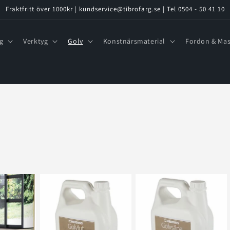
Fraktfritt över 1000kr | kundservice@tibrofarg.se | Tel 0504 - 50 41 10
g
Verktyg
Golv
Konstnärsmaterial
Fordon & Mas