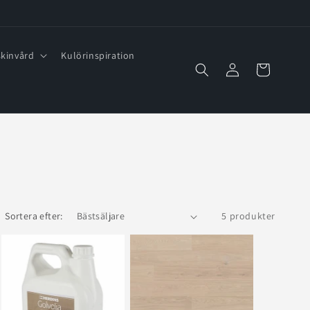
kinvård
Kulörinspiration
Logga
Varukorg
in
Sortera efter:
5 produkter