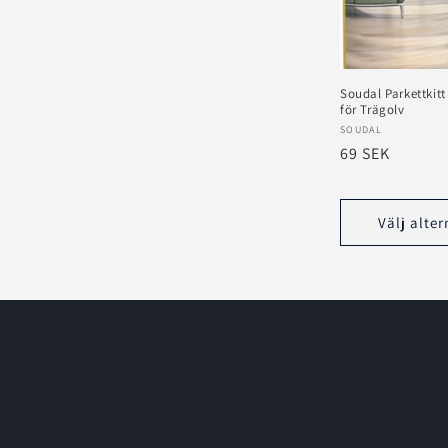
k
t
Soudal Parkettkitt
för Trägolv
s
Säljare:
SOUDAL
Ordinarie
69 SEK
e
pris
r
Välj alter
i
e
: