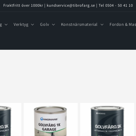
Fraktfritt över 1000kr | kundservice@tibrofarg.se | Tel 0504 - 50 41 10
g
Verktyg
Golv
Konstnärsmaterial
Fordon & Mas