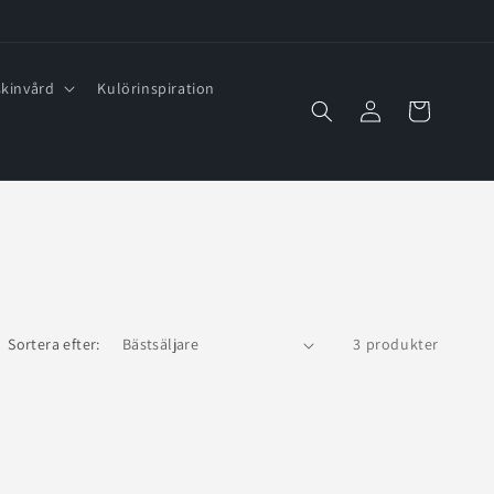
kinvård
Kulörinspiration
Logga
Varukorg
in
Sortera efter:
3 produkter