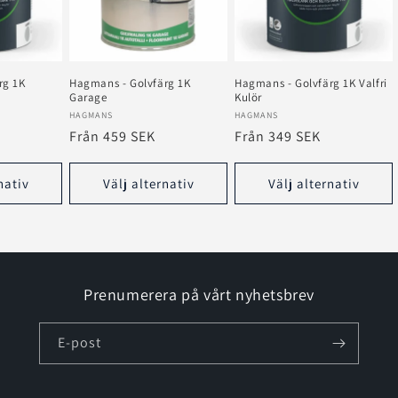
rg 1K
Hagmans - Golvfärg 1K
Hagmans - Golvfärg 1K Valfri
Garage
Kulör
Säljare:
Säljare:
HAGMANS
HAGMANS
Ordinarie
Från 459 SEK
Ordinarie
Från 349 SEK
pris
pris
nativ
Välj alternativ
Välj alternativ
Prenumerera på vårt nyhetsbrev
E-post