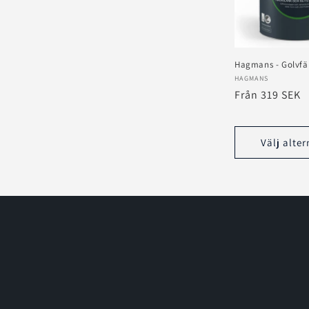
k
t
Hagmans - Golvfä
s
Säljare:
HAGMANS
Ordinarie
Från 319 SEK
pris
e
Välj alter
r
i
e
: